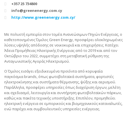
+357 25 734800
info@greenenergy.com.cy
http://www.greenenergy.com.cy/
Με πολυετή εμπειρία στον τομέα Ανανεώσιμων Πηγών Ενέργειας, ο
καθετοποιημένος Όμιλος Green Energy, προσφέρει ολοκληρωμένες
λύσεις υψηλής απόδοσης σε νοικοκυριά και επιχειρήσεις. Κατέχει
Άδεια Προμήθειας Ηλεκτρικής Ενέργειας από το 2019 και από τον
Οκτώβριο του 2022, συμμετέχει στη μεταβατική ρύθμιση της
Ανταγωνιστικής Αγοράς Ηλεκτρισμού.
Ο Όμιλος εισάγει εξειδικευμένα προϊόντα από κορυφαία
παγκόσμια brands, όπως φωτοβολταϊκά συστήματα, φορτιστές
ηλεκτροκίνησης και συστήματα θέρμανσης, ψύξης και αερισμού.
Παράλληλα, προσφέρει υπηρεσίες όπως διαχείριση έργων, μελέτη
και σχεδιασμό, λειτουργία και συντήρηση φωτοβολταϊκών πάρκων,
καθώς και πακέτα τεχνικής υποστήριξης. Επιπλέον, προμηθεύει
ηλεκτρική ενέργεια σε εμπορικούς και βιομηχανικούς καταναλωτές,
ενώ παρέχει και συμβουλευτικές υπηρεσίες ενέργειας.