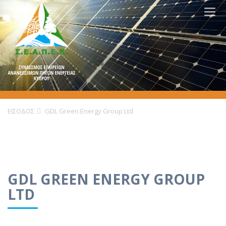
Togg
navig
ΕΙΣΟΔΟΣ
GDL Green Energy Group Ltd
GDL GREEN ENERGY GROUP
LTD