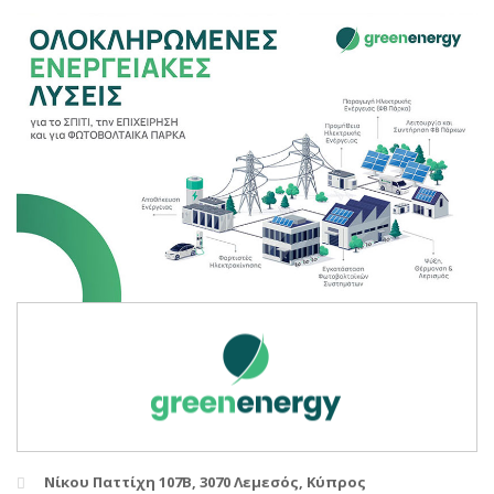
Νίκου Παττίχη 107Β, 3070 Λεμεσός, Κύπρος